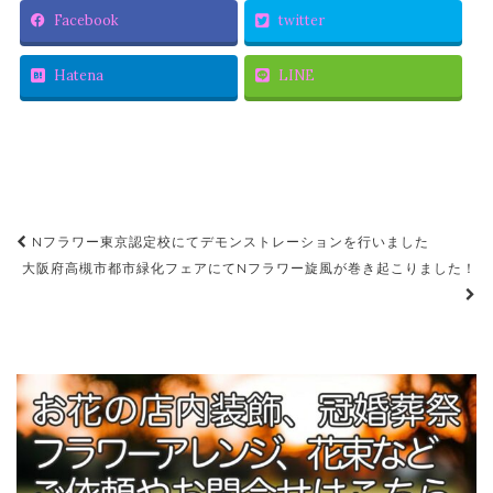
Facebook
twitter
Hatena
LINE
Nフラワー東京認定校にてデモンストレーションを行いました
投稿ナビゲーション
大阪府高槻市都市緑化フェアにてNフラワー旋風が巻き起こりました！