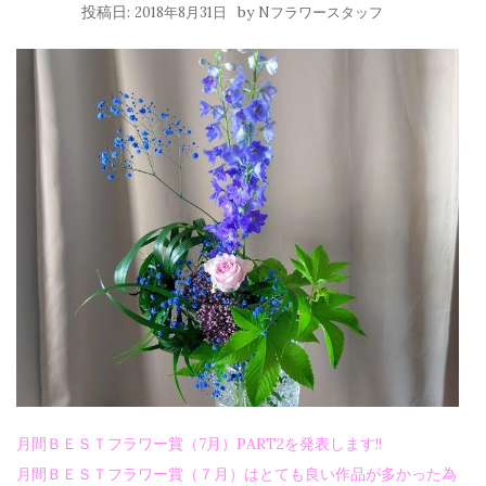
投稿日:
by
2018年8月31日
Nフラワースタッフ
月間ＢＥＳＴフラワー賞（7月）PART2
を発表します!!
月間ＢＥＳＴフラワー賞（７月）はとても良い作品が多かった為