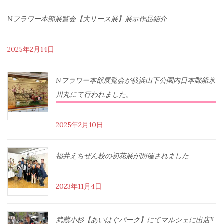
Nフラワー本部展覧会【大リース展】展示作品紹介
2025年2月14日
Nフラワー本部展覧会が横浜山下公園内日本郵船氷
川丸にて行われました。
2025年2月10日
福井えちぜん校の初花展が開催されました
2023年11月4日
武蔵小杉【あいはぐパーク】にてマルシェに出店‼︎