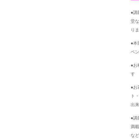
●
堂
り
●
ベ
●
す
●
ト・
出
●
満
な