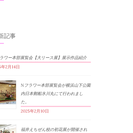
新記事
フラワー本部展覧会【大リース展】展示作品紹介
25年2月14日
Nフラワー本部展覧会が横浜山下公園
内日本郵船氷川丸にて行われまし
た。
2025年2月10日
福井えちぜん校の初花展が開催され