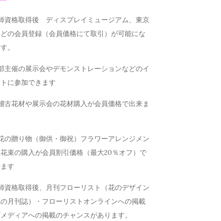
講師資格取得後 ディスプレイミュージアム、東京
などの会員登録（会員価格にて取引）が可能にな
ます。
本部主催の展示会やデモンストレーションなどのイ
ントに参加できます
お稽古花材や展示会の花材購入が会員価格で出来ま
お花の贈り物（御供・御祝）フラワーアレンジメン
花束の購入が会員割引価格（最大20％オフ）で
来ます
講師資格取得後、月刊フローリスト（花のデザイン
載の月刊誌）・フローリストオンラインへの掲載
どメディアへの掲載のチャンスがあります。