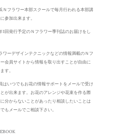
横浜Ｎフラワー本部スクールで毎月行われる本部講
会に参加出来ます。
年1回発行予定のＮフラワー季刊誌のお届けをし
す
フラワーデザインテクニックなどの情報満載のＮフ
ワー会員サイトから情報を取り出すことが自由に
来ます。
会員はいつでもお花の情報サポートをメールで受け
ことが出来ます。お花のアレンジや花束を作る際
どに分からないことがあったり相談したいことは
つでもメールでご相談下さい。
CEBOOK