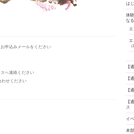
はじ
体
な
エ
エ
（
にお申込みメールを
ください
【
レスへ連絡ください
【
い合わせください
【通
【
ス
イ
本