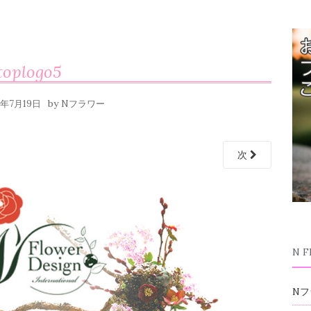
toplogo5
by
6年7月19日
Nフラワー
次
N 
Nフ