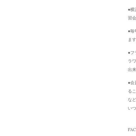
●
習
●毎
ま
●
ラ
出
●
る
な
い
FA