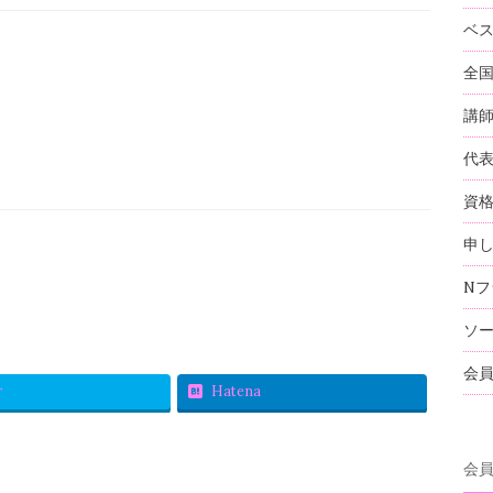
ベ
全
講
代
資
申
Nフ
ソ
会
r
Hatena
会