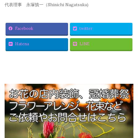
代表理事 永塚慎一（Shinichi Nagatsuka)
Facebook
twitter
Hatena
LINE